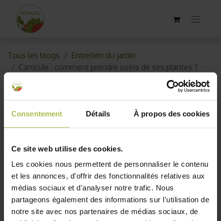
Tous les blogs
Entretien du jardin
Canicule : comment prendre soins de ses plantes ?
Canicule : comment prendre
soins de ses plantes ?
Consentement
Détails
À propos des cookies
20 juin 2017
par
AKO10_old
Ce site web utilise des cookies.
Les cookies nous permettent de personnaliser le contenu
et les annonces, d'offrir des fonctionnalités relatives aux
médias sociaux et d'analyser notre trafic. Nous
partageons également des informations sur l'utilisation de
notre site avec nos partenaires de médias sociaux, de