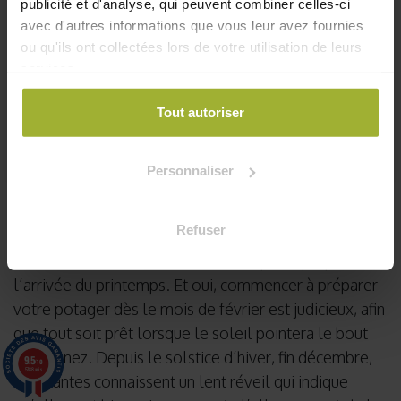
publicité et d'analyse, qui peuvent combiner celles-ci
avec d'autres informations que vous leur avez fournies
ou qu'ils ont collectées lors de votre utilisation de leurs
services.
Tout autoriser
Personnaliser
Permacool
est une jardinerie urbaine en ligne. Cet
Refuser
article fait partie de nos actualités et conseils.
L'hiver est encore là, mais il est temps de préparer
l’arrivée du printemps. Et oui, commencer à préparer
votre potager dès le mois de février est judicieux, afin
que tout soit prêt lorsque le soleil pointera le bout
de son nez. Depuis le solstice d’hiver, fin décembre,
9.5
/10
5788 avis
les plantes connaissent un lent réveil qui indique