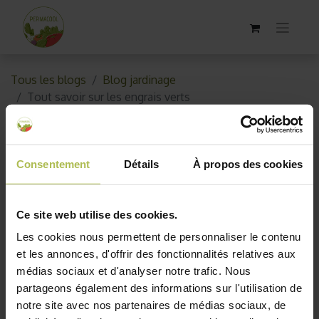
Tous les blogs
Blog jardinage
Tout savoir sur les engrais verts
Tout savoir sur les engrais verts
Consentement
Détails
À propos des cookies
12 mars 2019
par
AKO10_old
Ce site web utilise des cookies.
Les cookies nous permettent de personnaliser le contenu
et les annonces, d'offrir des fonctionnalités relatives aux
médias sociaux et d'analyser notre trafic. Nous
partageons également des informations sur l'utilisation de
notre site avec nos partenaires de médias sociaux, de