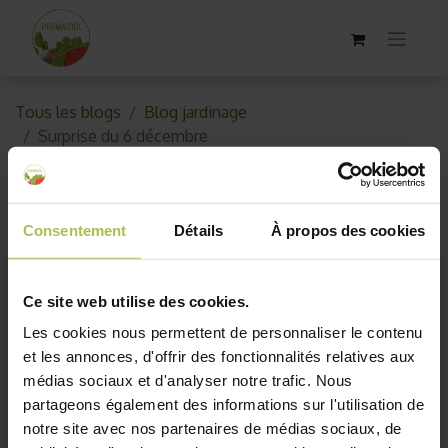
Tous les blogs
Blog jardinage
Surprise du 6 décembre
Surprise du 6 décembre
Consentement
Détails
À propos des cookies
5 décembre 2019
par
AKO10_old
Ce site web utilise des cookies.
Les cookies nous permettent de personnaliser le contenu
et les annonces, d'offrir des fonctionnalités relatives aux
médias sociaux et d'analyser notre trafic. Nous
partageons également des informations sur l'utilisation de
notre site avec nos partenaires de médias sociaux, de