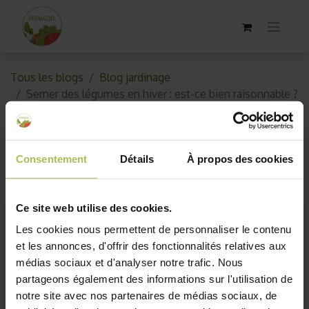
Tous les blogs
Blog jardinage
Semer des légumes en hiver : est-ce bien raisonnable ?
Semer des légumes en hiver :
est-ce bien raisonnable ?
Consentement
Détails
À propos des cookies
25 janvier 2018
par
AKO10_old
Ce site web utilise des cookies.
Les cookies nous permettent de personnaliser le contenu
et les annonces, d'offrir des fonctionnalités relatives aux
médias sociaux et d'analyser notre trafic. Nous
partageons également des informations sur l'utilisation de
notre site avec nos partenaires de médias sociaux, de