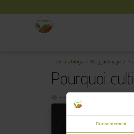
La box mensuelle
Kit jardinage
Idées cade
Tous les blogs
Blog jardinage
Po
Pourquoi cult
7 mai 2019
par
AKO10_old
Consentement