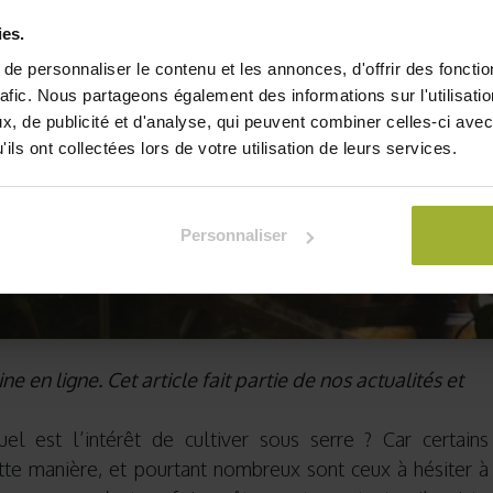
ies.
e personnaliser le contenu et les annonces, d'offrir des fonctio
rafic. Nous partageons également des informations sur l'utilisati
, de publicité et d'analyse, qui peuvent combiner celles-ci avec
ils ont collectées lors de votre utilisation de leurs services.
Personnaliser
ne en ligne. Cet article fait partie de nos actualités et
l est l’intérêt de cultiver sous serre ? Car certains
tte manière, et pourtant nombreux sont ceux à hésiter à