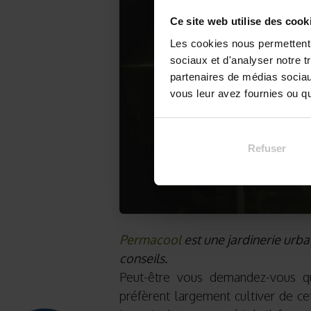
Ce site web utilise des cook
Les cookies nous permettent d
sociaux et d'analyser notre t
partenaires de médias sociaux
vous leur avez fournies ou qu'
Refuser
Permacool
est une jardinerie urbai
conseils.
Peut-être vous demandez-vous que
préfèrent largement cultiver de ce