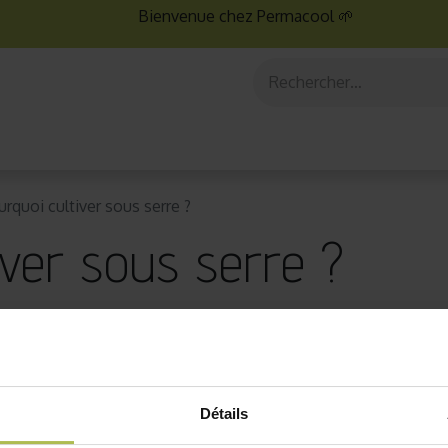
Bienvenue chez Permacool 🌱
aux
Graines bio
Jardinage au potager
Jardinage en po
urquoi cultiver sous serre ?
iver sous serre ?
Détails