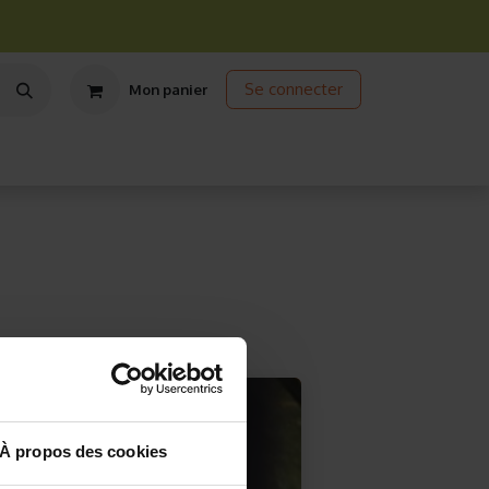
Se connecter
Mon panier
ts
Jardinage écologique
Jardinage sous abris
Promos
À propos des cookies