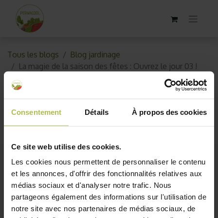
Tous les blogs
Blog jardinage
La magie de la saison des fêtes : Ouvrez le jour 03 !
La magie de la saison des fêtes
: Ouvrez le jour 03 !
Consentement
Détails
À propos des cookies
3 décembre 2023
par
AKO10_old
Ce site web utilise des cookies.
Les cookies nous permettent de personnaliser le contenu
et les annonces, d'offrir des fonctionnalités relatives aux
médias sociaux et d'analyser notre trafic. Nous
partageons également des informations sur l'utilisation de
notre site avec nos partenaires de médias sociaux, de