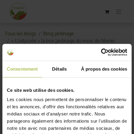
Tous les blogs
Blog jardinage
« L'odyssée » la box jardinage du mois de février
« L'odyssée » la box jardinage
du mois de février
Consentement
Détails
À propos des cookies
19 février 2021
par
AKO10_old
Ce site web utilise des cookies.
Les cookies nous permettent de personnaliser le contenu
et les annonces, d'offrir des fonctionnalités relatives aux
médias sociaux et d'analyser notre trafic. Nous
partageons également des informations sur l'utilisation de
notre site avec nos partenaires de médias sociaux, de