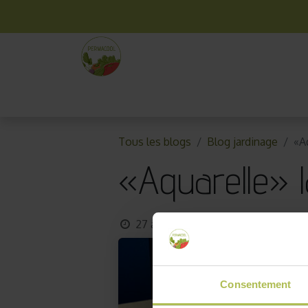
La box mensuelle
Kit jardinage
Idées cade
Tous les blogs
Blog jardinage
«Aq
«Aquarelle» l
27 avril 2021
par
AKO10_old
Consentement