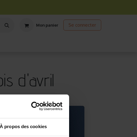
Se connecter
Mon panier
ts
Jardinage écologique
Jardinage sous abris
Promos
s d'avril
À propos des cookies