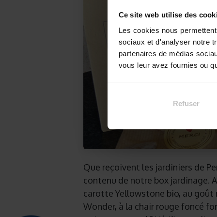
Ce site web utilise des cook
Les cookies nous permettent d
sociaux et d'analyser notre t
partenaires de médias sociaux
vous leur avez fournies ou qu'
Refuser
Que reçoivent les jardiniers de Pe
contenu de notre box jardinage. A
carotte Yellowstone bio, au goût r
Wonder, à la chair rouge foncé fo