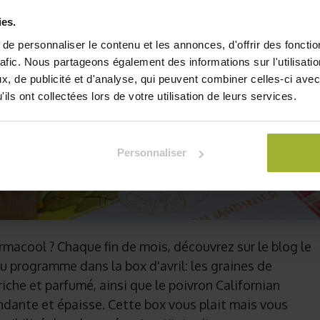
ies.
e personnaliser le contenu et les annonces, d'offrir des fonctio
rafic. Nous partageons également des informations sur l'utilisati
, de publicité et d'analyse, qui peuvent combiner celles-ci avec
ils ont collectées lors de votre utilisation de leurs services.
Personnaliser
rmacool ? Chaque fin de mois, découvrez sur le blog le
u programme dans la box d'avril: les graines de
iche et parfumé, ainsi que le poivron Californian
ndante et épaisse. Cette box vous plait mais vous