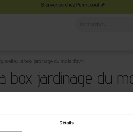
Bienvenue chez Permacool 🌱
aux
Graines bio
Jardinage au potager
Jardinage en po
uarelle» la box jardinage du mois d'avril
a box jardinage du moi
Détails