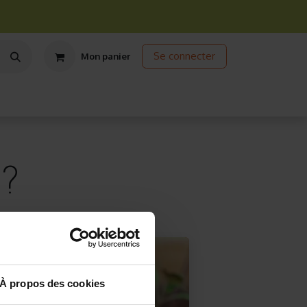
Se connecter
Mon panier
ts
Jardinage écologique
Jardinage sous abris
Promos
 ?
À propos des cookies