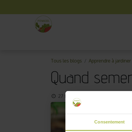
La box mensuelle
Kit jardinage
Idées cade
Tous les blogs
Apprendre à jardiner
Quand semer 
27 février 2026
par
Hélène
Consentement