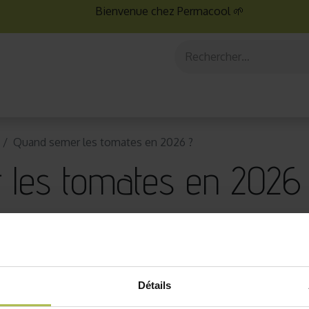
Bienvenue chez Permacool 🌱
aux
Graines bio
Jardinage au potager
Jardinage en po
Quand semer les tomates en 2026 ?
les tomates en 2026
Détails