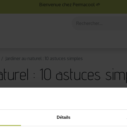
Bienvenue chez Permacool 🌱
aux
Graines bio
Jardinage au potager
Jardinage en po
Jardiner au naturel : 10 astuces simples
aturel : 10 astuces sim
Détails