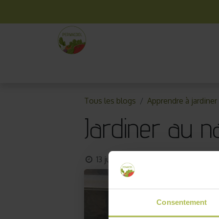
La box mensuelle
Kit jardinage
Idées cade
Tous les blogs
Apprendre à jardiner
Jardiner au n
13 juin 2021
par
AKO10_old
Consentement