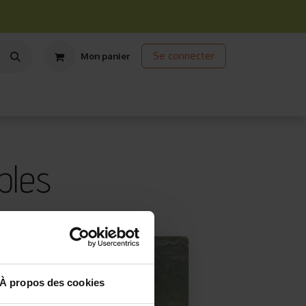
Se connecter
Mon panier
ts
Jardinage écologique
Jardinage sous abris
Promos
ples
À propos des cookies