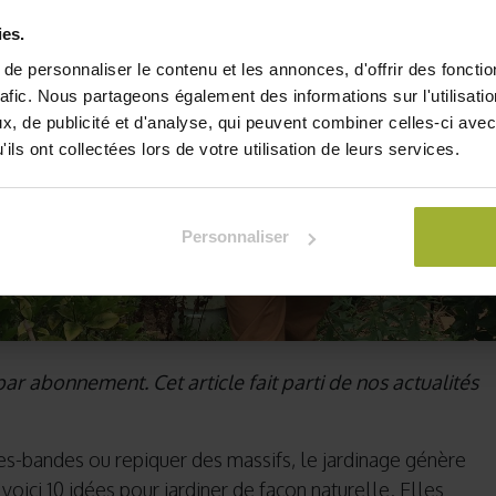
ies.
e personnaliser le contenu et les annonces, d'offrir des fonctio
rafic. Nous partageons également des informations sur l'utilisati
, de publicité et d'analyse, qui peuvent combiner celles-ci avec
ils ont collectées lors de votre utilisation de leurs services.
Personnaliser
ar abonnement. Cet article fait parti de nos actualités
tes-bandes ou repiquer des massifs, le jardinage génère
 voici 10 idées pour jardiner de façon naturelle. Elles