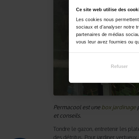
Ce site web utilise des cook
Les cookies nous permettent d
sociaux et d'analyser notre t
partenaires de médias sociaux
vous leur avez fournies ou qu'
Refuser
Permacool est une
box jardinage
p
et conseils.
Tondre le gazon, entretenir les pla
des détritus. Pour jardiner vertueux,