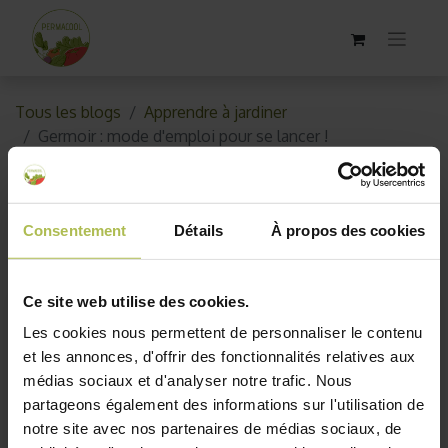
Tous les blogs
Apprendre à jardiner
Germoir : mode d'emploi pour se lancer !
Germoir : mode d'emploi pour
se lancer !
Consentement
Détails
À propos des cookies
29 janvier 2018
par
AKO10_old
Ce site web utilise des cookies.
Les cookies nous permettent de personnaliser le contenu
et les annonces, d'offrir des fonctionnalités relatives aux
médias sociaux et d'analyser notre trafic. Nous
partageons également des informations sur l'utilisation de
notre site avec nos partenaires de médias sociaux, de