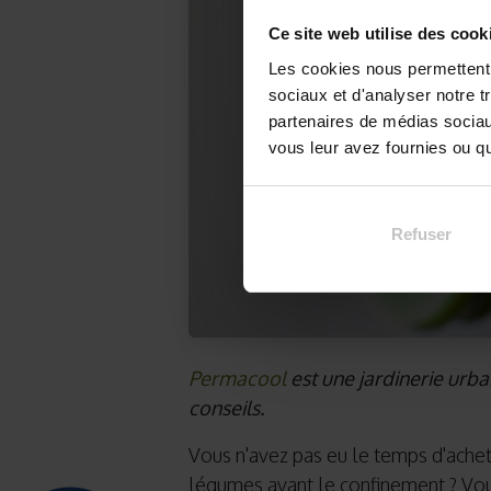
Ce site web utilise des cook
Les cookies nous permettent d
sociaux et d'analyser notre t
partenaires de médias sociaux
vous leur avez fournies ou qu'
Refuser
Permacool
est une jardinerie urbai
conseils.
Vous n'avez pas eu le temps d'achete
légumes avant le confinement ? Vo