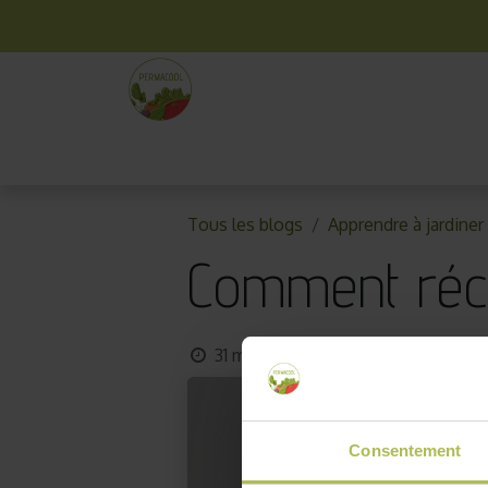
La box mensuelle
Kit jardinage
Idées cade
Tous les blogs
Apprendre à jardiner
Comment réco
31 mars 2020
par
AKO10_old
Consentement