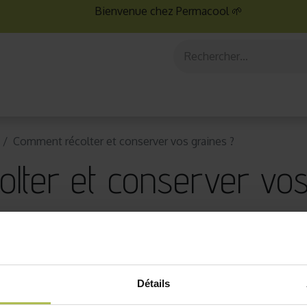
Bienvenue chez Permacool 🌱
aux
Graines bio
Jardinage au potager
Jardinage en po
Comment récolter et conserver vos graines ?
lter et conserver vos
Détails