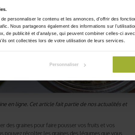
ies.
e personnaliser le contenu et les annonces, d'offrir des fonctio
rafic. Nous partageons également des informations sur l'utilisati
, de publicité et d'analyse, qui peuvent combiner celles-ci avec
ils ont collectées lors de votre utilisation de leurs services.
Personnaliser
ne en ligne. Cet article fait partie de nos actualités et
r des graines pour faire pousser vos fruits et vos
us pouvez récolter les graines des légumes que vous