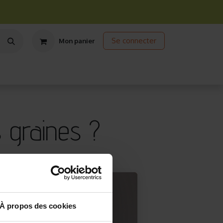
Se connecter
Mon panier
ts
Jardinage écologique
Jardinage sous abris
Promos
 graines ?
À propos des cookies