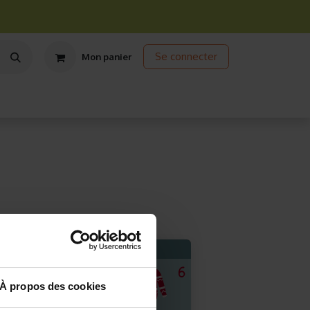
Se connecter
Mon panier
ts
Jardinage écologique
Jardinage sous abris
Promos
À propos des cookies