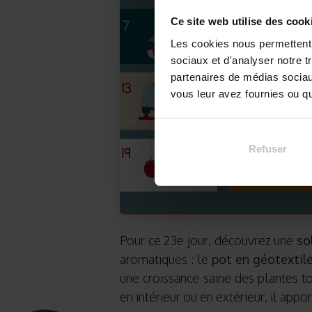
Ce site web utilise des cook
Les cookies nous permettent d
sociaux et d'analyser notre t
partenaires de médias sociaux
vous leur avez fournies ou qu'
Refuser
Pour ce 23e jour, découvrez une
so
aromatiques : le
pot en géotextil
une croissance saine des plantes tou
en intérieur ou en extérieur, il app