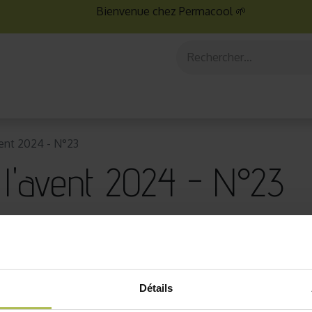
Bienvenue chez Permacool 🌱
aux
Graines bio
Jardinage au potager
Jardinage en po
vent 2024 - N°23
 l'avent 2024 - N°23
ol
Détails