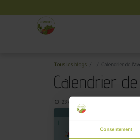
La box mensuelle
Kit jardinage
Idées cade
Tous les blogs
Calendrier de l'a
Calendrier de
23 décembre 2025
par
Permaco
Consentement