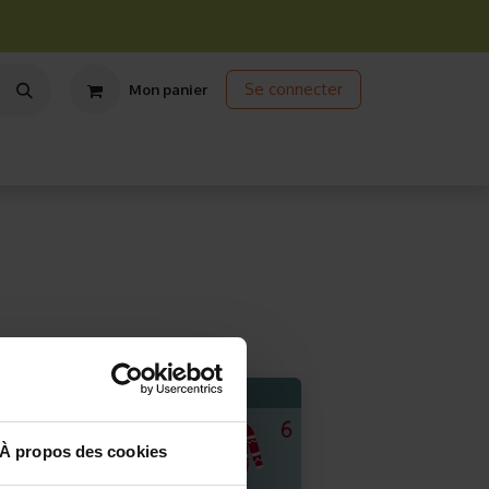
Se connecter
Mon panier
ts
Jardinage écologique
Jardinage sous abris
Promos
À propos des cookies