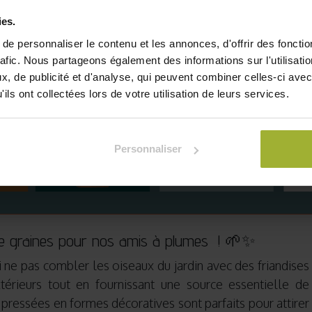
ies.
e personnaliser le contenu et les annonces, d'offrir des fonctio
rafic. Nous partageons également des informations sur l'utilisati
, de publicité et d'analyse, qui peuvent combiner celles-ci avec
ils ont collectées lors de votre utilisation de leurs services.
Personnaliser
 de graines pour nos amis à plumes ! 🌱✨
 ne pas combler les oiseaux du jardin avec des friandises
térieurs tout en fournissant une source essentielle de
 pressées en formes décoratives sont parfaits pour attirer