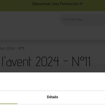
Bienvenue chez Permacool 🌱
aux
Graines bio
Jardinage au potager
Jardinage en po
vent 2024 - N°11
 l'avent 2024 - N°11
ol
Détails