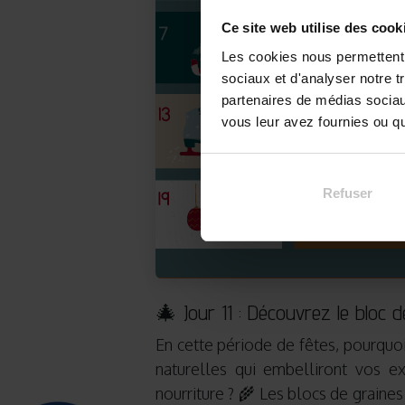
Ce site web utilise des cook
Les cookies nous permettent d
sociaux et d'analyser notre t
partenaires de médias sociaux
vous leur avez fournies ou qu'
Refuser
🎄 Jour 11 : Découvrez le bloc
En cette période de fêtes, pourquoi
naturelles qui embelliront vos ex
nourriture ? 🌾 Les blocs de graines