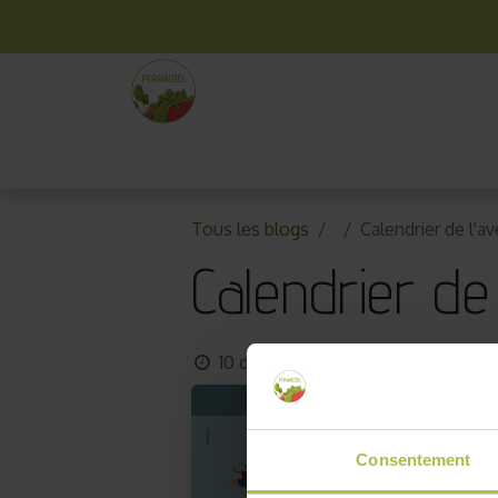
La box mensuelle
Kit jardinage
Idées cade
Tous les blogs
Calendrier de l'a
Calendrier de
10 décembre 2025
par
Permaco
Consentement