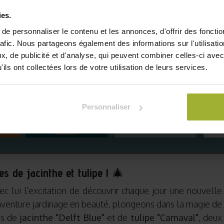
ies.
e personnaliser le contenu et les annonces, d'offrir des fonctio
rafic. Nous partageons également des informations sur l'utilisati
, de publicité et d'analyse, qui peuvent combiner celles-ci avec
ils ont collectées lors de votre utilisation de leurs services.
Personnaliser
s de jacinthe et tulipe !
🎄
c lui l'excitation de découvrir chaque jour une nouvelle
venture jardinage en beauté, plongeons dans la magie de
es de
jacinthe "Delft Blue"
et de
tulipe "Carnaval"
, deux