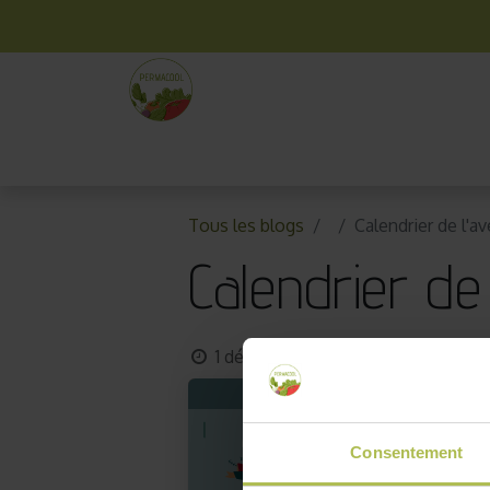
La box mensuelle
Kit jardinage
Idées cade
Tous les blogs
Calendrier de l'a
Calendrier de
1 décembre 2024
par
Permacoo
Consentement