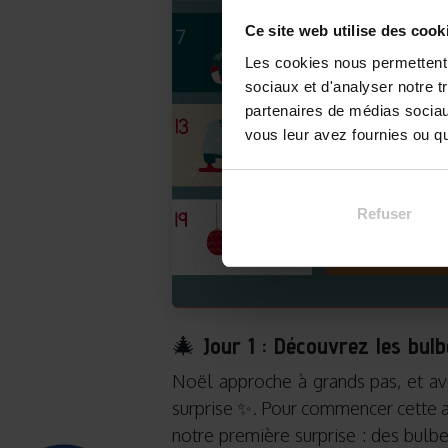
Ce site web utilise des cook
Les cookies nous permettent d
sociaux et d'analyser notre t
partenaires de médias sociaux
vous leur avez fournies ou qu'
Refuser
🎄
Jour 1 : Découvrez les bulbe
Noël approche à grands pas, et ave
surprise ✨. Pour commencer cette a
notre première surprise : des bulb