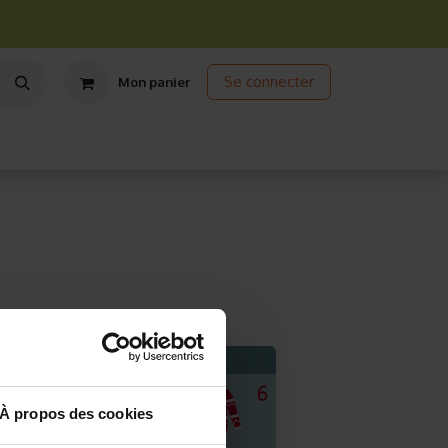
Se connecter
Mon panier
ts
Jardinage écologique
Jardinage sous abris
Promos
À propos des cookies