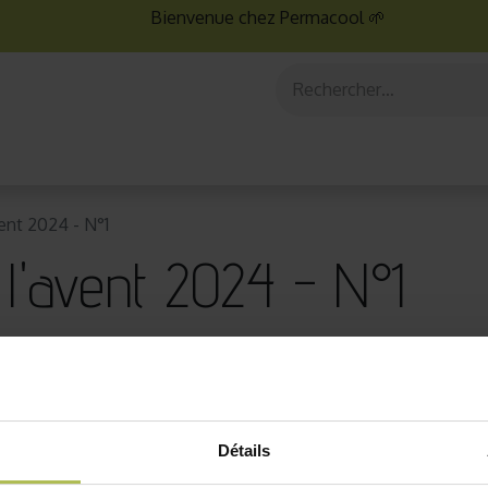
Bienvenue chez Permacool 🌱
aux
Graines bio
Jardinage au potager
Jardinage en po
vent 2024 - N°1
 l'avent 2024 - N°1
|
1 Commentaire
l
Détails