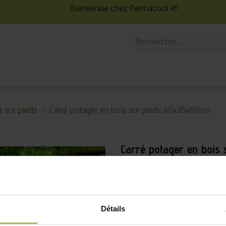
Bienvenue chez Permacool 🌱
aux
Graines bio
Jardinage au potager
Jardinage en po
r sur pieds
Carré potager en bois sur pieds 60x35x80cm
Carré potager en bois
Ce produit est livré en
Corse).
Envie de verdure sur votr
Détails
jardinière sur pieds 100 % 
est idéale pour cultiver