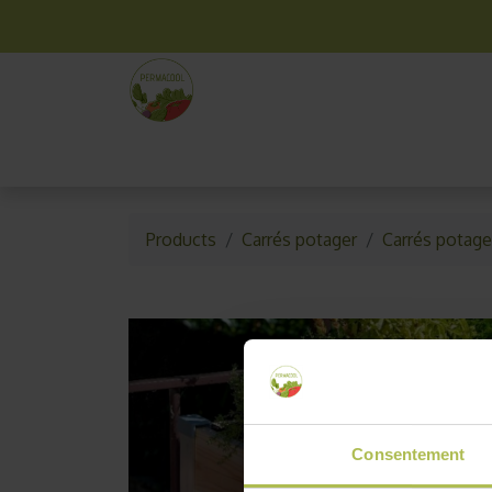
La box mensuelle
Kit jardinage
Idées cade
Products
Carrés potager
Carrés potage
Consentement