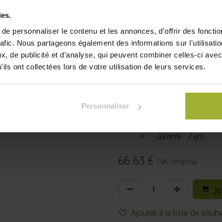
planter des fleurs dans u
ies.
Facile d’entretien, et à mo
e personnaliser le contenu et les annonces, d'offrir des fonctio
100 % made in france, cet
rafic. Nous partageons également des informations sur l'utilisati
Rhône-Alpes. Décou
, de publicité et d'analyse, qui peuvent combiner celles-ci avec
potager
.
Description complè
ils ont collectées lors de votre utilisation de leurs services.
- Dimension : L 60 X 
- Epaisseur : 19mm
- Contenance (terreau 
Personnaliser
- Mode d'emploi et feutr
- Temps de montage es
- Garantie : 2 ans
66,63
€
TVA comprise
Je
Ajouter à la liste de souha