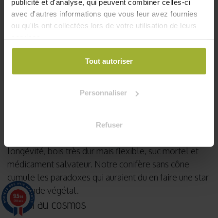
publicité et d'analyse, qui peuvent combiner celles-ci
avec d'autres informations que vous leur avez fournies
ou qu'ils ont collectées lors de votre utilisation de leurs
services.
Tout autoriser
Personnaliser
Permacool
est une jardinerie urbaine en ligne. Cet
article fait partie de nos actualités et conseils.
Cet
arbre non résineux est méconnu et pourtant il est
Refuser
doté d’une forte personnalité. C'est un champion de
longévité, bois très dur mais flexible, suc mortel et
médicament salvateur. Notre conifère sans cône
cumule les paradoxes qui auraient du en faire une star
du monde végétal.
9.5
/10
Du sol au cosmos
5788 avis