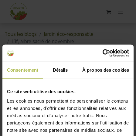
Tous les blogs
Jardin éco-responsable
L’if, arbre sacré de novembre
L’if, arbre sacré de novembre
Consentement
Détails
À propos des cookies
30 octobre 2018
par
AKO10_old
Ce site web utilise des cookies.
Les cookies nous permettent de personnaliser le contenu
et les annonces, d'offrir des fonctionnalités relatives aux
médias sociaux et d'analyser notre trafic. Nous
partageons également des informations sur l'utilisation de
notre site avec nos partenaires de médias sociaux, de