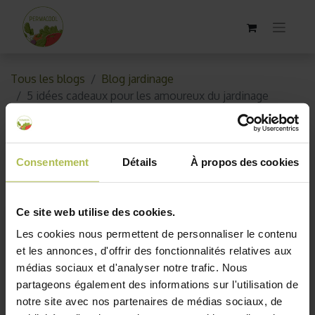
Tous les blogs
Blog jardinage
5 idées cadeaux pour les amoureux du jardinage
5 idées cadeaux pour les
amoureux du jardinage
Consentement
Détails
À propos des cookies
23 octobre 2017
par
AKO10_old
Ce site web utilise des cookies.
Les cookies nous permettent de personnaliser le contenu
et les annonces, d'offrir des fonctionnalités relatives aux
médias sociaux et d'analyser notre trafic. Nous
partageons également des informations sur l'utilisation de
notre site avec nos partenaires de médias sociaux, de