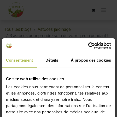
Tous les blogs
Astuces jardinage
3 astuces pour prendre soin de votre jardin pendant les vacances
3 astuces pour prendre soin de
votre jardin pendant les
Consentement
Détails
À propos des cookies
vacances
Ce site web utilise des cookies.
3 juin 2019
par
AKO10_old
Les cookies nous permettent de personnaliser le contenu
et les annonces, d'offrir des fonctionnalités relatives aux
médias sociaux et d'analyser notre trafic. Nous
partageons également des informations sur l'utilisation de
notre site avec nos partenaires de médias sociaux, de